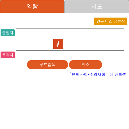
일람
지도
+
−
출발지
목적지
「면책사항·주의사항」에 관하여